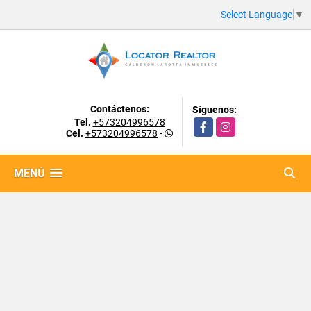
Select Language
▼
Contáctenos:
Síguenos:
Tel.
+573204996578
Facebook
Instagram
Cel.
+573204996578
-
MENÚ