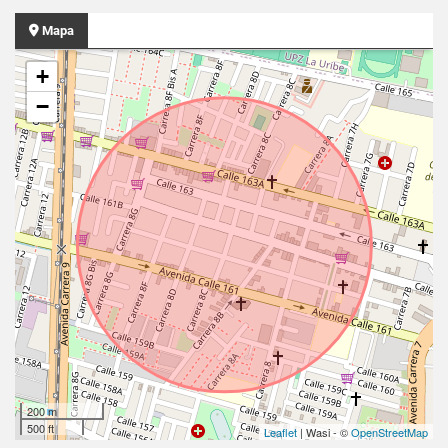
Mapa
+
−
200 m
500 ft
Leaflet
| Wasi - ©
OpenStreetMap