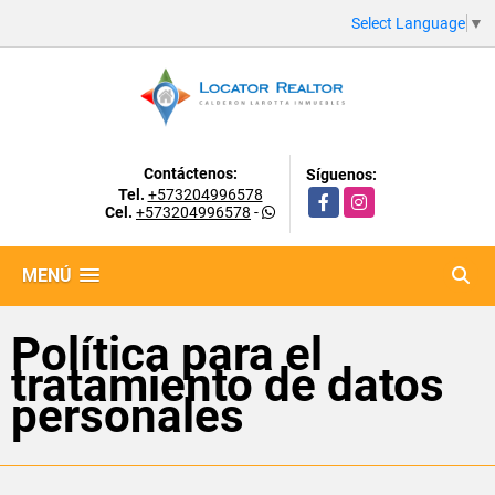
Select Language
▼
Contáctenos:
Síguenos:
Tel.
+573204996578
Facebook
Instagram
Cel.
+573204996578
-
MENÚ
Política para el
tratamiento de datos
personales