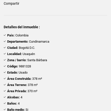
Compartir
Detalles del inmueble :
País:
Colombia
Departamento:
Cundinamarca
Ciudad:
Bogotá D.C.
Localidad:
Usaquén
Zona / barrio:
Santa Bárbara
Código:
9881328
Estado:
Usado
Área Construida:
378 m²
Área Terreno:
378 m²
Área Privada:
370 m²
Alcobas:
4
Baños:
4
Baño medio:
Si