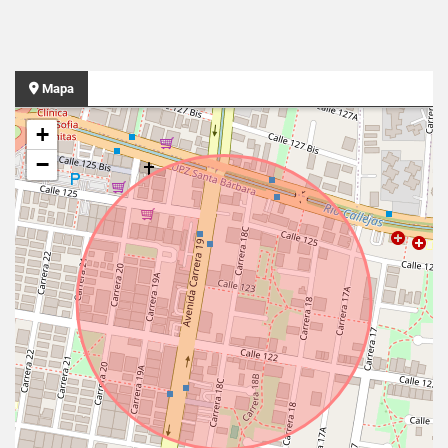
Mapa
+
−