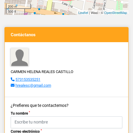
200 m
500 ft
Leaflet
| Wasi - ©
OpenStreetMap
Contáctanos
CARMEN HELENA REALES CASTILLO
573153535251
hrealesc@gmail.com
¿Prefieres que te contactemos?
*
Tu nombre
*
Correo electrónico