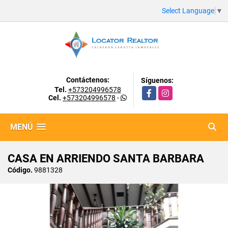
Select Language
▼
Contáctenos:
Síguenos:
Tel.
+573204996578
Facebook
Instagram
Cel.
+573204996578
-
MENÚ
CASA EN ARRIENDO SANTA BARBARA
Código.
9881328