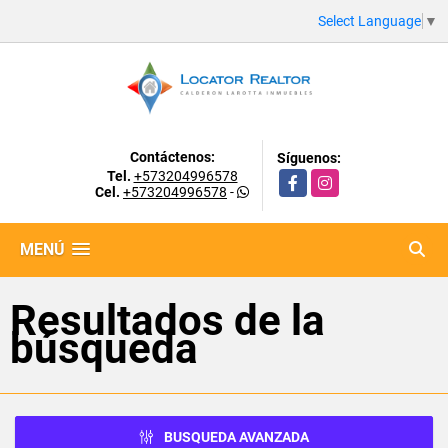
Select Language
▼
Contáctenos:
Síguenos:
Tel.
+573204996578
Facebook
Instagram
Cel.
+573204996578
-
MENÚ
Resultados de la
búsqueda
BUSQUEDA AVANZADA