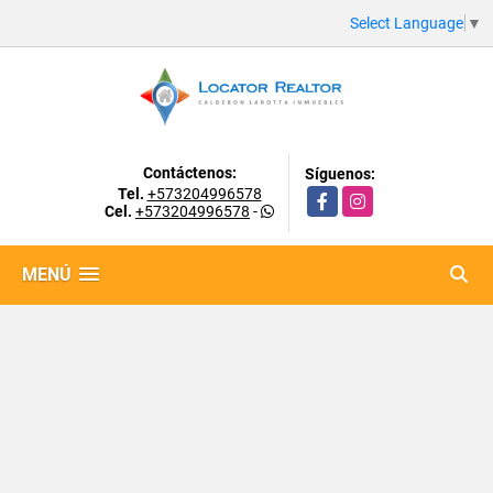
Select Language
▼
Contáctenos:
Síguenos:
Tel.
+573204996578
Facebook
Instagram
Cel.
+573204996578
-
MENÚ