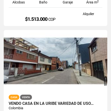
2
Alcobas
Baño
Garaje
Área m
Alquiler
$1.513.000
COP
CASA
VENTA
VENDO CASA EN LA URIBE VARIEDAD DE USO…
Colombia