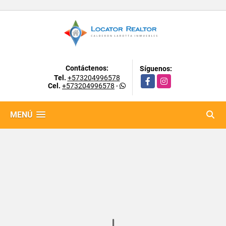
Contáctenos:
Síguenos:
Tel.
+573204996578
Facebook
Instagram
Cel.
+573204996578
-
MENÚ