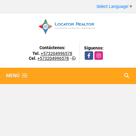
Select Language
▼
Contáctenos:
Síguenos:
Tel.
+573204996578
Facebook
Instagram
Cel.
+573204996578
-
MENÚ