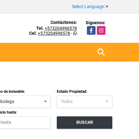
Select Language
▼
Contáctenos:
Síguenos:
Tel.
+573204996578
Facebook
Instagram
Cel.
+573204996578
-
po de inmueble:
Estado Propiedad:
Bodega
Todos
ecio hasta:
BUSCAR