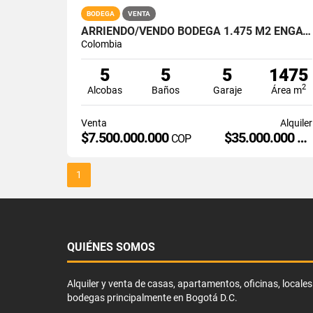
BODEGA
VENTA
ARRIENDO/VENDO BODEGA 1.475 M2 ENGATIVÁ EN LOTE.1.774 M2
Colombia
5
5
5
1475
2
Alcobas
Baños
Garaje
Área m
Venta
Alquiler
$7.500.000.000
$35.000.000
COP
CO
1
QUIÉNES SOMOS
Alquiler y venta de casas, apartamentos, oficinas, locales
bodegas principalmente en Bogotá D.C.