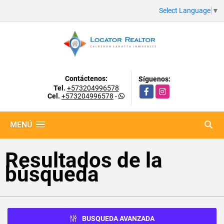
Select Language
▼
Contáctenos:
Síguenos:
Tel.
+573204996578
Facebook
Instagram
Cel.
+573204996578
-
MENÚ
Resultados de la
búsqueda
BUSQUEDA AVANZADA