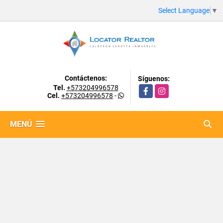
Select Language
▼
Contáctenos:
Síguenos:
Tel.
+573204996578
Facebook
Instagram
Cel.
+573204996578
-
MENÚ