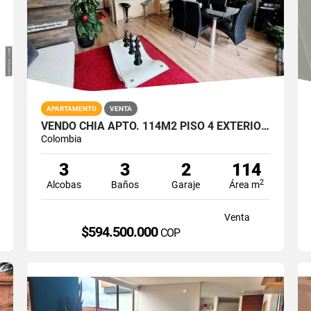
APARTAMENTO
VENTA
VENDO CHIA APTO. 114M2 PISO 4 EXTERIOR 2 BALCONES 5 AÑOS ESTRATO 4
Colombia
3
3
2
114
2
Alcobas
Baños
Garaje
Área m
Venta
$594.500.000
COP