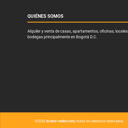
QUIÉNES SOMOS
Alquiler y venta de casas, apartamentos, oficinas, locales
bodegas principalmente en Bogotá D.C.
©2026
locator-realtor.com
, todos los derechos reservados.