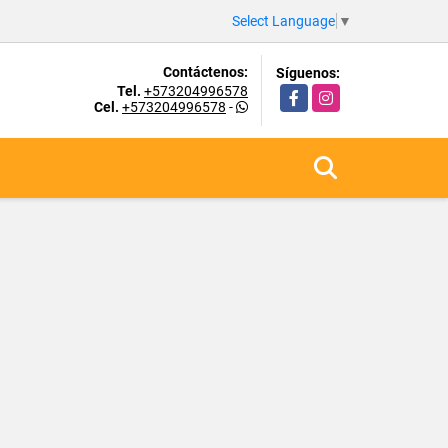
Select Language
▼
Contáctenos:
Síguenos:
Tel.
+573204996578
Facebook
Instagram
Cel.
+573204996578
-