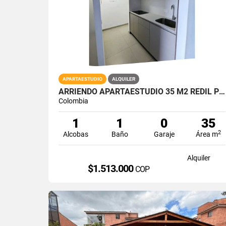
APARTAESTUDIO
ALQUILER
ARRIENDO APARTAESTUDIO 35 M2 REDIL PISO ALTO ASCENSOR ACABADOS AAA
Colombia
1
1
0
35
2
Alcobas
Baño
Garaje
Área m
Alquiler
$1.513.000
COP