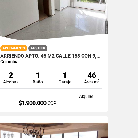
APARTAMENTO
ALQUILER
ARRIENDO APTO. 46 M2 CALLE 168 CON 9,2 ALCOBAS,1 BAÑO, 1 GARAJE Y DEP.
Colombia
2
1
1
46
2
Alcobas
Baño
Garaje
Área m
Alquiler
$1.900.000
COP