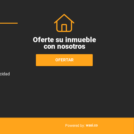
Oferte su inmueble
con nosotros
OFERTAR
acidad
wasi.co
Powered by: