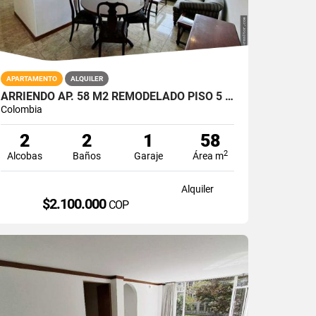
APARTAMENTO
ALQUILER
ARRIENDO AP. 58 M2 REMODELADO PISO 5 ASCENSOR CRA. 51 CON 169 GARAJE
Colombia
2
2
1
58
2
Alcobas
Baños
Garaje
Área m
Alquiler
$2.100.000
COP