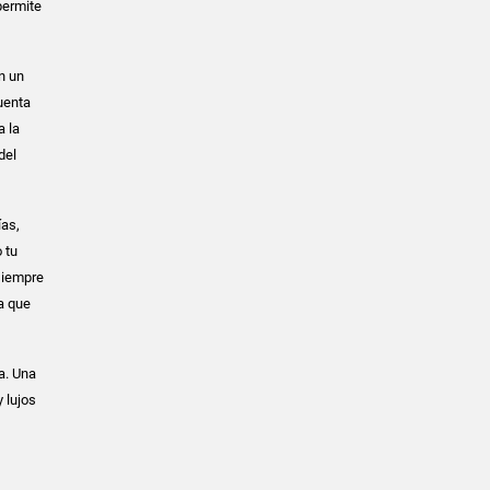
permite
n un
uenta
a la
del
ías,
 tu
 siempre
a que
a. Una
 lujos