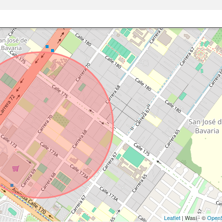
Leaflet
| Wasi - ©
OpenS