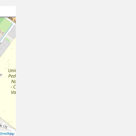
treetMap