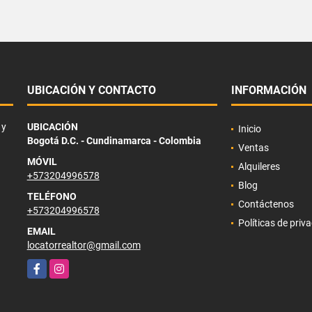
UBICACIÓN Y CONTACTO
INFORMACIÓN
 y
UBICACIÓN
Inicio
Bogotá D.C. - Cundinamarca - Colombia
Ventas
MÓVIL
Alquileres
+573204996578
Blog
TELÉFONO
Contáctenos
+573204996578
Políticas de priv
EMAIL
locatorrealtor@gmail.com
Facebook
Instagram