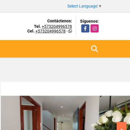
Select Language
▼
Contáctenos:
Síguenos:
Tel.
+573204996578
Facebook
Instagram
Cel.
+573204996578
-