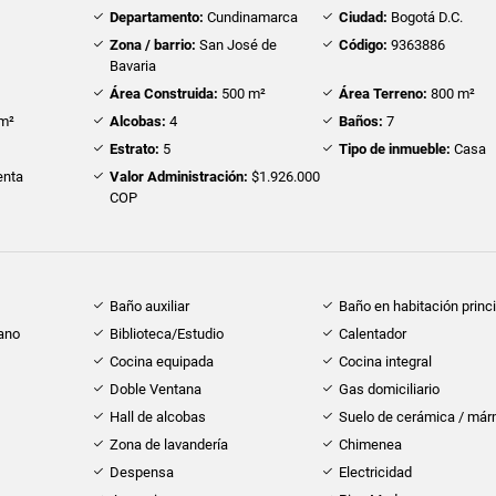
Departamento:
Cundinamarca
Ciudad:
Bogotá D.C.
Zona / barrio:
San José de
Código:
9363886
Bavaria
Área Construida:
500 m²
Área Terreno:
800 m²
m²
Alcobas:
4
Baños:
7
Estrato:
5
Tipo de inmueble:
Casa
nta
Valor Administración:
$1.926.000
COP
Baño auxiliar
Baño en habitación princi
cano
Biblioteca/Estudio
Calentador
Cocina equipada
Cocina integral
Doble Ventana
Gas domiciliario
Hall de alcobas
Suelo de cerámica / már
Zona de lavandería
Chimenea
Despensa
Electricidad