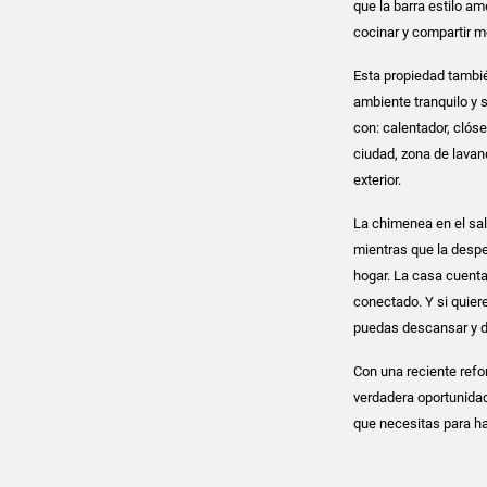
que la barra estilo a
cocinar y compartir 
Esta propiedad tambié
ambiente tranquilo y 
con: calentador, clós
ciudad, zona de lavand
exterior.
La chimenea en el sal
mientras que la desp
hogar. La casa cuenta c
conectado. Y si quier
puedas descansar y d
Con una reciente refor
verdadera oportunidad
que necesitas para hac