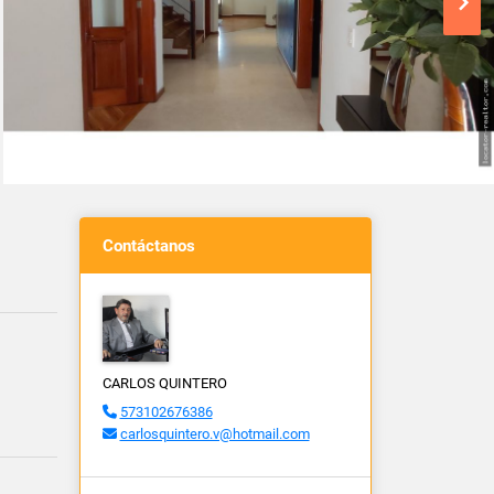
Contáctanos
CARLOS QUINTERO
573102676386
carlosquintero.v@hotmail.com