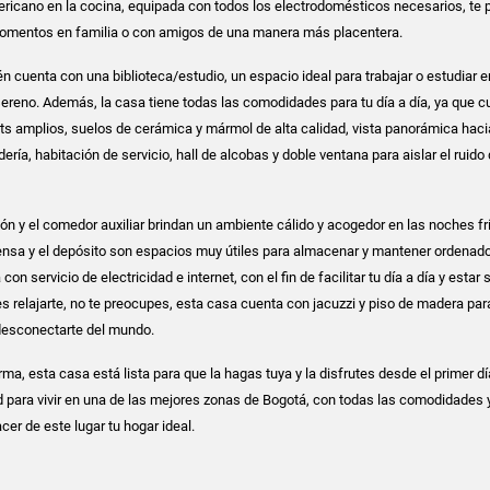
mericano en la cocina, equipada con todos los electrodomésticos necesarios, te 
momentos en familia o con amigos de una manera más placentera.
n cuenta con una biblioteca/estudio, un espacio ideal para trabajar o estudiar e
sereno. Además, la casa tiene todas las comodidades para tu día a día, ya que c
ets amplios, suelos de cerámica y mármol de alta calidad, vista panorámica haci
ería, habitación de servicio, hall de alcobas y doble ventana para aislar el ruido 
ón y el comedor auxiliar brindan un ambiente cálido y acogedor en las noches fr
ensa y el depósito son espacios muy útiles para almacenar y mantener ordenado
on servicio de electricidad e internet, con el fin de facilitar tu día a día y estar
es relajarte, no te preocupes, esta casa cuenta con jacuzzi y piso de madera par
esconectarte del mundo.
ma, esta casa está lista para que la hagas tuya y la disfrutes desde el primer dí
 para vivir en una de las mejores zonas de Bogotá, con todas las comodidades y
er de este lugar tu hogar ideal.