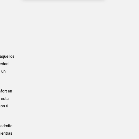
 aquellos
iedad
n un
fort en
 esta
con 6
 admite
mientras