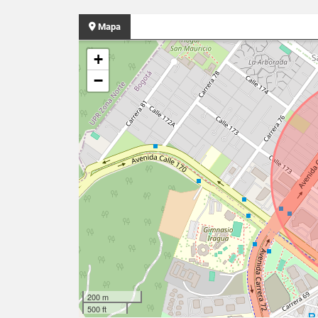
Mapa
+
−
200 m
500 ft