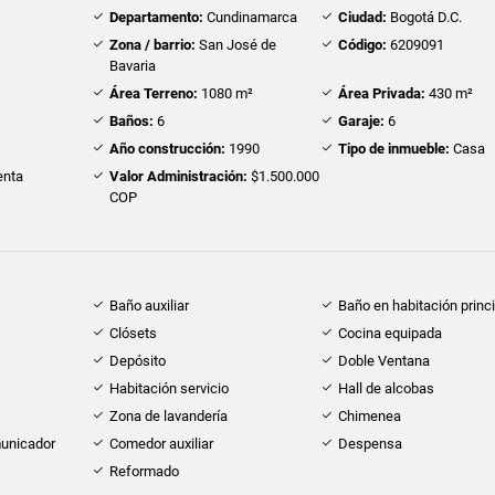
Departamento:
Cundinamarca
Ciudad:
Bogotá D.C.
Zona / barrio:
San José de
Código:
6209091
Bavaria
Área Terreno:
1080 m²
Área Privada:
430 m²
Baños:
6
Garaje:
6
Año construcción:
1990
Tipo de inmueble:
Casa
nta
Valor Administración:
$1.500.000
COP
Baño auxiliar
Baño en habitación princi
Clósets
Cocina equipada
Depósito
Doble Ventana
Habitación servicio
Hall de alcobas
Zona de lavandería
Chimenea
municador
Comedor auxiliar
Despensa
Reformado