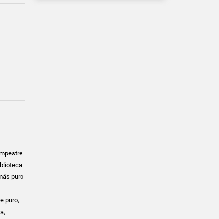
campestre
blioteca
 más puro
e puro,
a,