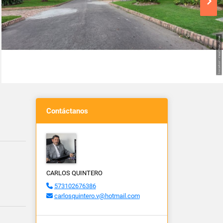
Contáctanos
CARLOS QUINTERO
573102676386
carlosquintero.v@hotmail.com