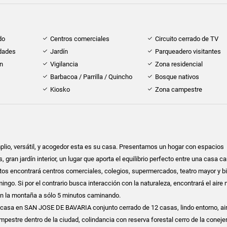
do
Centros comerciales
Circuito cerrado de TV
idades
Jardín
Parqueadero visitantes
ón
Vigilancia
Zona residencial
Barbacoa / Parrilla / Quincho
Bosque nativos
Kiosko
Zona campestre
lio, versátil, y acogedor esta es su casa. Presentamos un hogar con espacios
 gran jardín interior, un lugar que aporta el equilibrio perfecto entre una casa 
tos encontrará centros comerciales, colegios, supermercados, teatro mayor y bi
ngo. Si por el contrario busca interacción con la naturaleza, encontrará el aire
en la montaña a sólo 5 minutos caminando.
asa en SAN JOSE DE BAVARIA conjunto cerrado de 12 casas, lindo entorno, air
pestre dentro de la ciudad, colindancia con reserva forestal cerro de la conejer