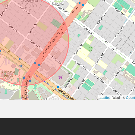
Leaflet
| Wasi - ©
OpenS