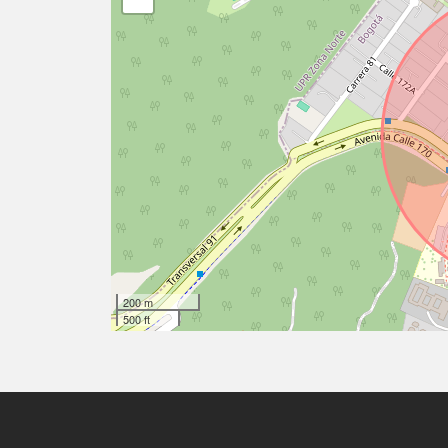
200 m
500 ft