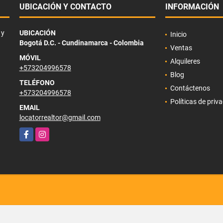
UBICACIÓN Y CONTACTO
INFORMACIÓN
 y
UBICACIÓN
Inicio
Bogotá D.C. - Cundinamarca - Colombia
Ventas
MÓVIL
Alquileres
+573204996578
Blog
TELÉFONO
Contáctenos
+573204996578
Políticas de priv
EMAIL
locatorrealtor@gmail.com
Facebook
Instagram