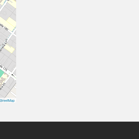
treetMap