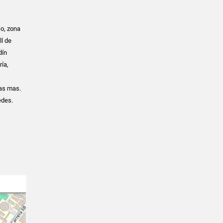
so, zona
ll de
dín
ría,
bas mas.
edes.