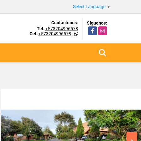
Select Language
▼
Contáctenos:
Síguenos:
Tel.
+573204996578
Facebook
Instagram
Cel.
+573204996578
-