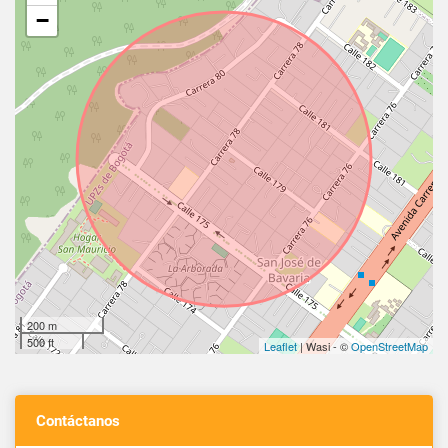
−
200 m
500 ft
Leaflet
| Wasi - ©
OpenStreetMap
Contáctanos