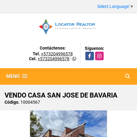
Select Language
▼
Contáctenos:
Síguenos:
Tel.
+573204996578
Facebook
Instagram
Cel.
+573204996578
-
MENÚ
VENDO CASA SAN JOSE DE BAVARIA
Código.
10004567