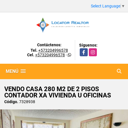
Select Language
▼
Contáctenos:
Síguenos:
Tel.
+573204996578
Facebook
Instagram
Cel.
+573204996578
-
MENÚ
VENDO CASA 280 M2 DE 2 PISOS
CONTADOR XA VIVIENDA U OFICINAS
Código.
7328938