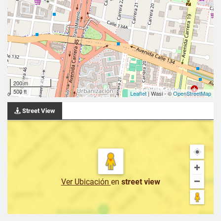
200 m
500 ft
Leaflet
| Wasi - ©
OpenStreetMap
Street View
Ver Ubicación
en
street view