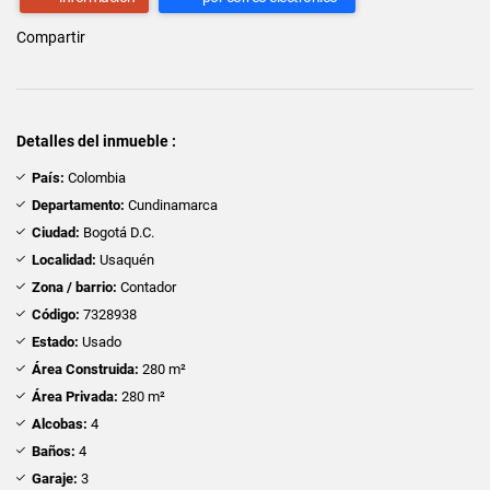
Compartir
Detalles del inmueble :
País:
Colombia
Departamento:
Cundinamarca
Ciudad:
Bogotá D.C.
Localidad:
Usaquén
Zona / barrio:
Contador
Código:
7328938
Estado:
Usado
Área Construida:
280 m²
Área Privada:
280 m²
Alcobas:
4
Baños:
4
Garaje:
3