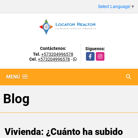
Select Language
▼
Contáctenos:
Síguenos:
Tel.
+573204996578
Facebook
Instagram
Cel.
+573204996578
-
MENÚ
Blog
Vivienda: ¿Cuánto ha subido