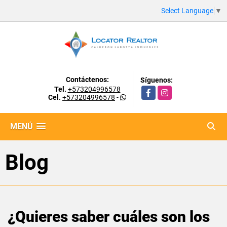
Select Language
▼
Contáctenos:
Síguenos:
Tel.
+573204996578
Facebook
Instagram
Cel.
+573204996578
-
MENÚ
Blog
¿Quieres saber cuáles son los