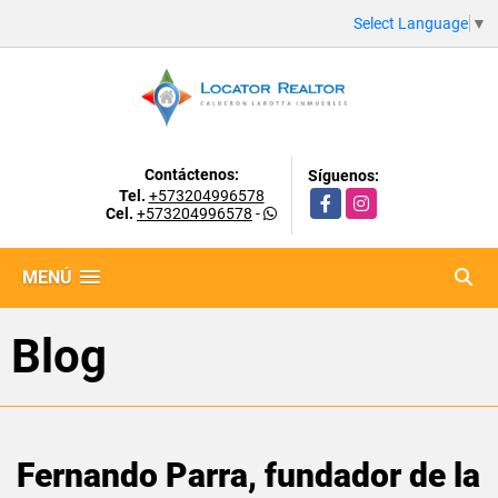
Select Language
▼
Contáctenos:
Síguenos:
Tel.
+573204996578
Facebook
Instagram
Cel.
+573204996578
-
MENÚ
Blog
Fernando Parra, fundador de la