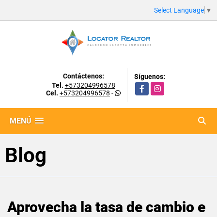
Select Language
▼
Contáctenos:
Síguenos:
Tel.
+573204996578
Facebook
Instagram
Cel.
+573204996578
-
MENÚ
Blog
Aprovecha la tasa de cambio e