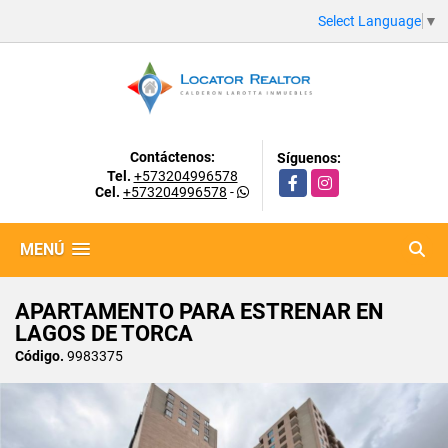
Select Language
▼
Contáctenos:
Síguenos:
Tel.
+573204996578
Facebook
Instagram
Cel.
+573204996578
-
MENÚ
APARTAMENTO PARA ESTRENAR EN
LAGOS DE TORCA
Código.
9983375