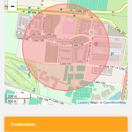
−
200 m
500 ft
Leaflet
| Wasi - ©
OpenStreetMap
Contáctanos