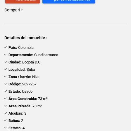
Compartir
Detalles del inmueble :
País:
Colombia
Departamento:
Cundinamarca
Ciudad:
Bogotá D.C.
Localidad:
Suba
Zona / barrio:
Niza
Código:
9697257
Estado:
Usado
Área Construida:
73 m²
Área Privada:
73 m²
Alcobas:
3
Baños:
2
Estrato:
4