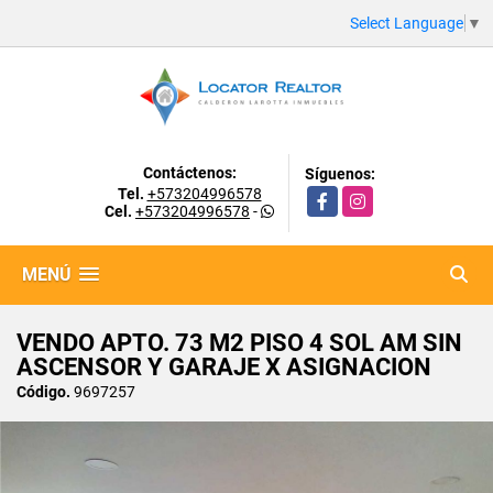
Select Language
▼
Contáctenos:
Síguenos:
Tel.
+573204996578
Facebook
Instagram
Cel.
+573204996578
-
MENÚ
VENDO APTO. 73 M2 PISO 4 SOL AM SIN
ASCENSOR Y GARAJE X ASIGNACION
Código.
9697257