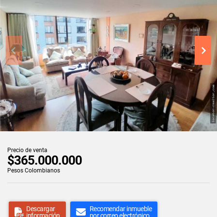
Precio de venta
$365.000.000
Pesos Colombianos
Descargar
Recomendar inmueble
información
por correo electrónico