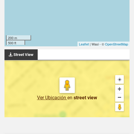
200 m
500 ft
Leaflet
| Wasi - ©
OpenStreetMap
Street View
Ver Ubicación
en
street view