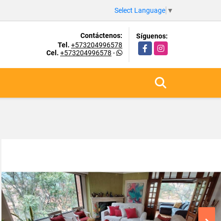
Select Language
▼
Contáctenos:
Síguenos:
Tel.
+573204996578
Facebook
Instagram
Cel.
+573204996578
-