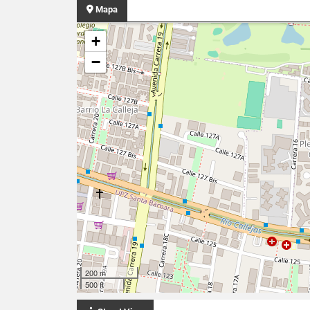
Mapa
+
−
200 m
500 ft