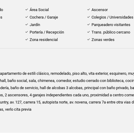
do
Área Social
Ascensor
es
Cochera / Garaje
Colegios / Universidades
Jardín
Parqueadero visitantes
Portería / Recepción
Trans. público cercano
Zona residencial
Zonas verdes
artamento de estili clásico, remodelado, piso alto, vita exterior, esquinero, mu
 hall, baño social, sala, chimenea, comedor, estudio cerrado con biblioteca, coci
ndería, baño de servicio, hall de alcobas 3 alcobas, principal con baño privado, b
nos, 2 ascensores, 4 garajes independientes cada uno, proximidad a centro come
untry, av. 127, carrera 15, autopista norte, av. novena, carrera 7a entre otra vias 
s, verlo cita previa