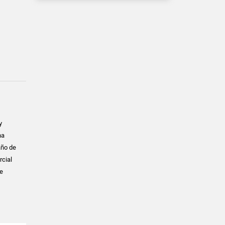
y
na
año de
rcial
de