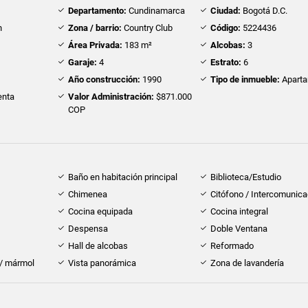
Departamento:
Cundinamarca
Ciudad:
Bogotá D.C.
n
Zona / barrio:
Country Club
Código:
5224436
Área Privada:
183 m²
Alcobas:
3
Garaje:
4
Estrato:
6
Año construcción:
1990
Tipo de inmueble:
Apart
nta
Valor Administración:
$871.000
COP
Baño en habitación principal
Biblioteca/Estudio
Chimenea
Citófono / Intercomunica
Cocina equipada
Cocina integral
Despensa
Doble Ventana
Hall de alcobas
Reformado
 / mármol
Vista panorámica
Zona de lavandería