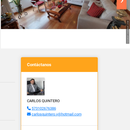
Contáctanos
CARLOS QUINTERO
573102676386
carlosquintero.v@hotmail.com