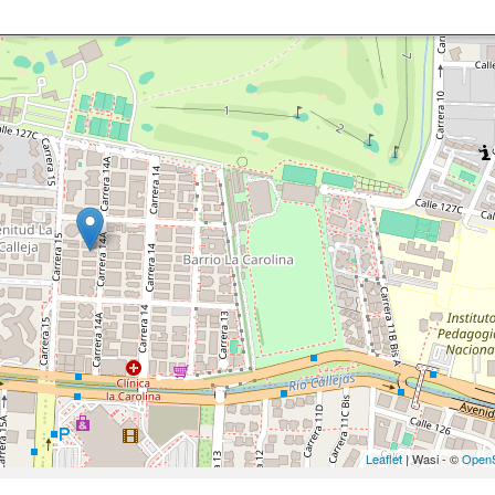
Leaflet
| Wasi - ©
OpenS