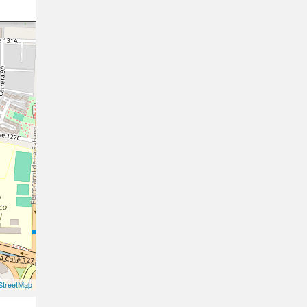
treetMap